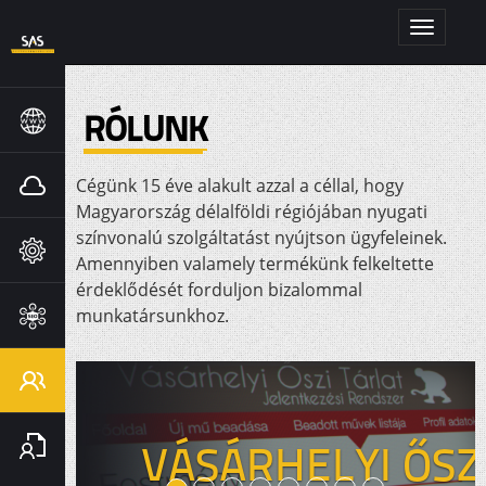
Toggle
navigati
RÓLUNK
Cégünk 15 éve alakult azzal a céllal, hogy
DOMAIN
Magyarország délalföldi régiójában nyugati
színvonalú szolgáltatást nyújtson ügyfeleinek.
HOSTING
Amennyiben valamely termékünk felkeltette
érdeklődését forduljon bizalommal
munkatársunkhoz.
FEJLESZTÉS
SEO
&
GOOGLE
RÓLUNK
VÁSÁRHELYI ŐSZ