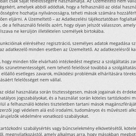
alt csak saját felelősségére használhatja. Az Üzemeltető nem vállal
égekért, amelyek abból adódtak, hogy a felhasználó az oldal használ
lelősségére hozhatja nyilvánosságra, teheti mások számára hozzáférh
ően eljárni. A Üzemeltető – az Adatkezelési tájékoztatóban foglalta
 de a felhasználó felelős azért, hogy olyan jelszót válasszon, ame
jelszava ne kerüljön illetéktelen személyek birtokába.
unkcióinak eléréséhez regisztráció, személyes adatok megadása sz
az adatkezelő minden esetben az Üzemeltető. Az adatkezelésről kap
a, hogy minden tőle elvárható intézkedést megtesz a szolgáltatás
atás szünetmentességét, nem tehető felelőssé továbbá a szolgáltatá
előálló esetleges zavarok, működési problémák elhárítására töreks
ásáért felelősséget nem vállal.
az oldal használata során tisztességesen, mások jogainak és érdekei
a hatályos jogszabályokat, és a használat során köteles tartózkodni
elül a felhasználó köteles tiszteletben tartani mások magánszférájá
szerzői jogi védelem alá eső irodalmi, tudományos és művészeti alko
 árujelzők védelmére vonatkozó szabályokat.
 tartózkodni szabálysértés vagy bűncselekmény elkövetésétől, kötele
től, megnyilatkozástól, amely alkalmas arra, hogy másokban megbot