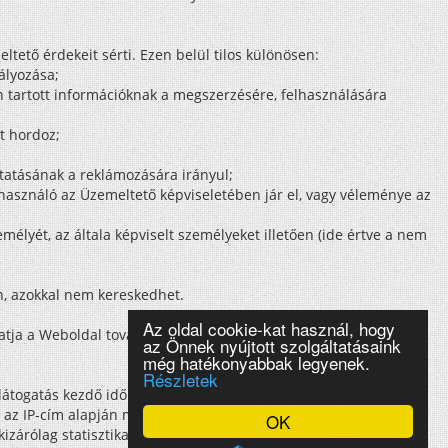
tető érdekeit sérti. Ezen belül tilos különösen:
ályozása;
an tartott információknak a megszerzésére, felhasználására
t hordoz;
tatásának a reklámozására irányul;
lhasználó az Üzemeltető képviseletében jár el, vagy véleménye az
lyét, az általa képviselt személyeket illetően (ide értve a nem
n, azokkal nem kereskedhet.
Az oldal cookie-kat használ, hogy
atja a Weboldal további látogatását. Ebben az esetben az
az Önnek nyújtott szolgáltatásaink
még hatékonyabbak legyenek.
Részletek
átogatás kezdő időpontját, illetve egyes esetekben – a
az IP-cím alapján meghatározható földrajzi helyet. Az így
OK
zárólag statisztikai célokat szolgál. A Weboldal cookie-kat