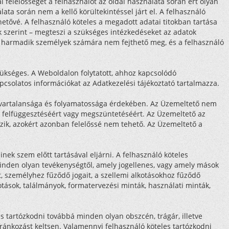
 felelősséget a felhasználót az oldal használata során ért olyan
ata során nem a kellő körültekintéssel járt el. A felhasználó
etővé. A felhasználó köteles a megadott adatai titokban tartása
k szerint – megteszi a szükséges intézkedéseket az adatok
ly harmadik személyek számára nem fejthető meg, és a felhasználó
ükséges. A Weboldalon folytatott, ahhoz kapcsolódó
csolatos információkat az Adatkezelési tájékoztató tartalmazza.
 zavartalansága és folyamatossága érdekében. Az Üzemeltető nem
s felfüggesztéséért vagy megszüntetéséért. Az Üzemeltető az
zik, azokért azonban felelőssé nem tehető. Az Üzemeltető a
nek szem előtt tartásával eljárni. A felhasználó köteles
 minden olyan tevékenységtől, amely jogellenes, vagy amely mások
t, személyhez fűződő jogait, a szellemi alkotásokhoz fűződő
tások, találmányok, formatervezési minták, használati minták,
s tartózkodni továbbá minden olyan obszcén, trágár, illetve
ránkozást keltsen. Valamennyi felhasználó köteles tartózkodni