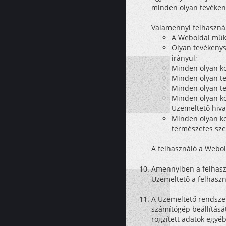
minden olyan tevékeny
Valamennyi felhasznál
A Weboldal műk
Olyan tevékenysé
irányul;
Minden olyan ko
Minden olyan te
Minden olyan te
Minden olyan ko
Üzemeltető hiva
Minden olyan ko
természetes sze
A felhasználó a Webol
Amennyiben a felhaszn
Üzemeltető a felhaszná
A Üzemeltető rendszer
számítógép beállításá
rögzített adatok egyéb