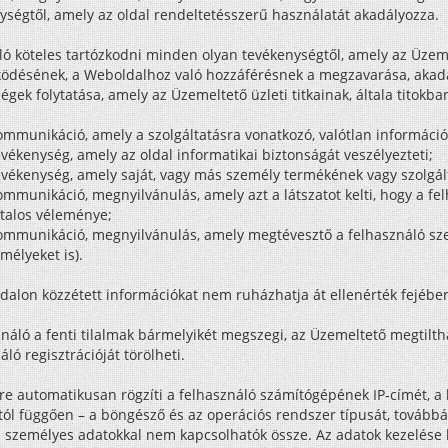
ségtől, amely az oldal rendeltetésszerű használatát akadályozza.
ó köteles tartózkodni minden olyan tevékenységtől, amely az Üzemel
ödésének, a Weboldalhoz való hozzáférésnek a megzavarása, akad
gek folytatása, amely az Üzemeltető üzleti titkainak, általa titokb
mmunikáció, amely a szolgáltatásra vonatkozó, valótlan információ
vékenység, amely az oldal informatikai biztonságát veszélyezteti;
vékenység, amely saját, vagy más személy termékének vagy szolgál
mmunikáció, megnyilvánulás, amely azt a látszatot kelti, hogy a fe
talos véleménye;
mmunikáció, megnyilvánulás, amely megtévesztő a felhasználó szemé
mélyeket is).
dalon közzétett információkat nem ruházhatja át ellenérték fejébe
áló a fenti tilalmak bármelyikét megszegi, az Üzemeltető megtilth
ló regisztrációját törölheti.
e automatikusan rögzíti a felhasználó számítógépének IP-címét, a l
tól függően – a böngésző és az operációs rendszer típusát, továbbá 
 személyes adatokkal nem kapcsolhatók össze. Az adatok kezelése ki