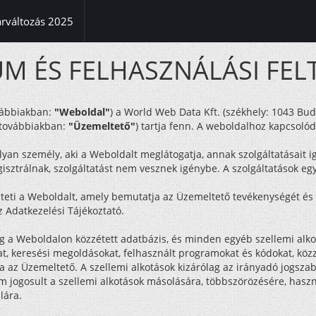
(current)
árváltozás 2025
M ÉS FELHASZNÁLÁSI FEL
vábbiakban:
"Weboldal"
) a World Web Data Kft. (székhely: 1043 Bud
 továbbiakban:
"Üzemeltető"
) tartja fenn. A weboldalhoz kapcsolód
yan személy, aki a Weboldalt meglátogatja, annak szolgáltatásait i
sztrálnak, szolgáltatást nem vesznek igénybe. A szolgáltatások egy 
eti a Weboldalt, amely bemutatja az Üzemeltető tevékenységét és 
z Adatkezelési Tájékoztató.
ig a Weboldalon közzétett adatbázis, és minden egyéb szellemi alko
t, keresési megoldásokat, felhasznált programokat és kódokat, közz
ja az Üzemeltető. A szellemi alkotások kizárólag az irányadó jogszab
ogosult a szellemi alkotások másolására, többszörözésére, hasznos
lára.