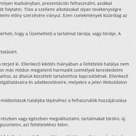
rmilyen kiadványban, prezentáción felhasználni, azokkal
folytatni. Tilos a szellemi alkotásokat olyan tevékenységre
delmi előny szerzésére irányul. Ezen cselekmények kizárólag az
rheti, hogy a Üzemeltető a tartalmat tárolja, vagy törölje. A
tatásért.
a terjed ki. Ellenkező kikötés hiányában a Feltételek hatálya nem
y azon más módon megjelenő harmadik személyek kereskedelmi
hoz, az általuk közzétett tartalomhoz kapcsolódnak. Ellenkező
olgáltatásaira és adatkezeléseire, melyekre a jelen Weboldalon
a módosítások hatályba lépéséhez a felhasználók hozzájárulása
részben vagy egészben megváltoztatni, tartalmakat törölni, új
züntetni, azt feltételekhez kötni.