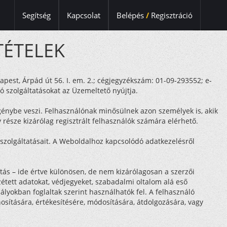
Segítség
Kapcsolat
Belépés
/
Regisztráció
TÉTELEK
apest, Árpád út 56. I. em. 2.; cégjegyzékszám: 01-09-293552; e-
ó szolgáltatásokat az Üzemeltető nyújtja.
génybe veszi. Felhasználónak minősülnek azon személyek is, akik
része kizárólag regisztrált felhasználók számára elérhető.
szolgáltatásait. A Weboldalhoz kapcsolódó adatkezelésről
tás – ide értve különösen, de nem kizárólagosan a szerzői
étett adatokat, védjegyeket, szabadalmi oltalom alá eső
ályokban foglaltak szerint használhatók fel. A felhasználó
ítására, értékesítésére, módosítására, átdolgozására, vagy