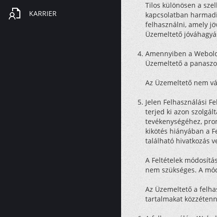
Tilos különösen a sze
KARRIER
kapcsolatban harmadik
felhasználni, amely j
Üzemeltető jóváhagyá
Amennyiben a Weboldalo
Üzemeltető a panaszok
Az Üzemeltető nem váll
Jelen Felhasználási Fe
terjed ki azon szolg
tevékenységéhez, prom
kikötés hiányában a F
található hivatkozás v
A Feltételek módosítá
nem szükséges. A módo
Az Üzemeltető a felha
tartalmakat közzétenn