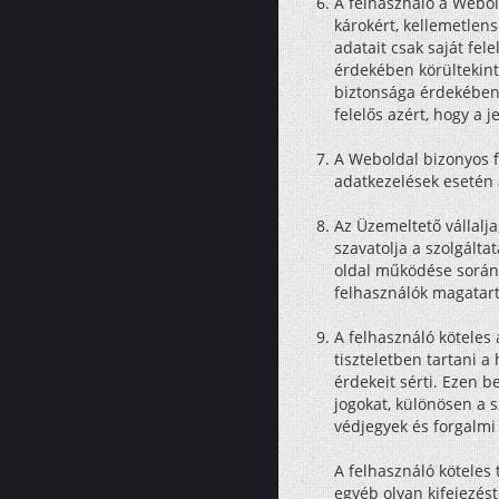
A felhasználó a Webold
károkért, kellemetlens
adatait csak saját fe
érdekében körültekint
biztonsága érdekében,
felelős azért, hogy a 
A Weboldal bizonyos f
adatkezelések esetén 
Az Üzemeltető vállalj
szavatolja a szolgált
oldal működése során 
felhasználók magatart
A felhasználó köteles 
tiszteletben tartani 
érdekeit sérti. Ezen b
jogokat, különösen a 
védjegyek és forgalmi
A felhasználó köteles
egyéb olyan kifejezés