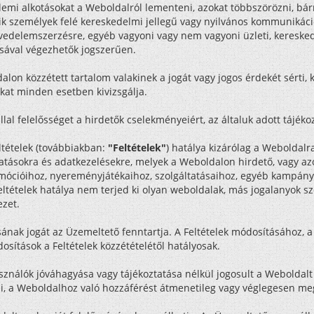
llemi alkotásokat a Weboldalról lementeni, azokat többszörözni, bá
 személyek felé kereskedelmi jellegű vagy nyilvános kommunikációt 
övedelemszerzésre, egyéb vagyoni vagy nem vagyoni üzleti, kereske
sával végezhetők jogszerűen.
n közzétett tartalom valakinek a jogát vagy jogos érdekét sérti, ké
at minden esetben kivizsgálja.
al felelősséget a hirdetők cselekményeiért, az általuk adott tájékoz
ltételek (továbbiakban:
"Feltételek"
) hatálya kizárólag a Weboldalr
áltatásokra és adatkezelésekre, melyek a Weboldalon hirdető, vag
ócióihoz, nyereményjátékaihoz, szolgáltatásaihoz, egyéb kampányai
eltételek hatálya nem terjed ki olyan weboldalak, más jogalanyok sz
ezet.
sának jogát az Üzemeltető fenntartja. A Feltételek módosításához, 
sítások a Feltételek közzétételétől hatályosak.
sználók jóváhagyása vagy tájékoztatása nélkül jogosult a Weboldalt 
i, a Weboldalhoz való hozzáférést átmenetileg vagy véglegesen megs