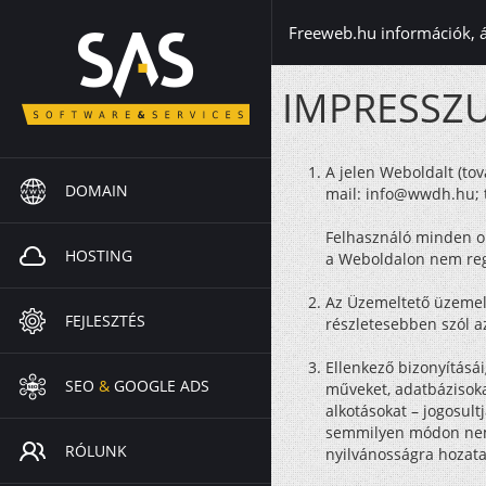
Freeweb.hu információk, 
IMPRESSZU
A jelen Weboldalt (to
DOMAIN
mail:
info@wwdh.hu
;
Felhasználó minden ol
HOSTING
a Weboldalon nem regi
Az Üzemeltető üzemelt
FEJLESZTÉS
részletesebben szól a
Ellenkező bizonyításá
SEO
&
GOOGLE ADS
műveket, adatbázisoka
alkotásokat – jogosult
semmilyen módon nem j
RÓLUNK
nyilvánosságra hozata