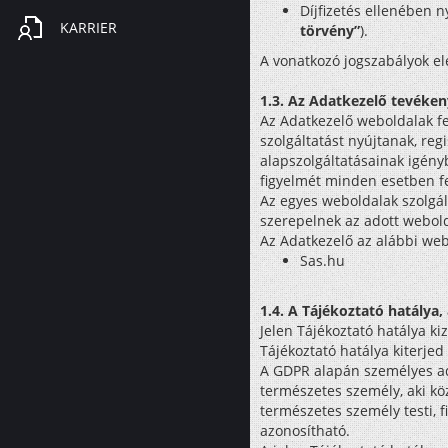
Díjfizetés ellenében n
KARRIER
törvény”
).
A vonatkozó jogszabályok e
1.3. Az Adatkezelő tevéke
Az Adatkezelő weboldalak fej
szolgáltatást nyújtanak, reg
alapszolgáltatásainak igényb
figyelmét minden esetben fe
Az egyes weboldalak szolgált
szerepelnek az adott webol
Az Adatkezelő az alábbi we
Sas.hu
1.4. A Tájékoztató hatálya, 
Jelen Tájékoztató hatálya k
Tájékoztató hatálya kiterje
A GDPR alapán személyes ad
természetes személy, aki kö
természetes személy testi, f
azonosítható.