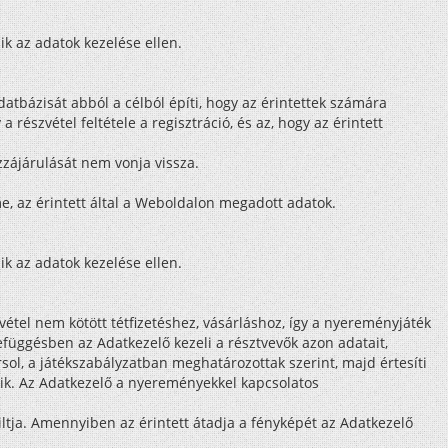
ozik az adatok kezelése ellen.
atbázisát abból a célból építi, hogy az érintettek számára
részvétel feltétele a regisztráció, és az, hogy az érintett
zzájárulását nem vonja vissza.
me, az érintett által a Weboldalon megadott adatok.
ozik az adatok kezelése ellen.
étel nem kötött tétfizetéshez, vásárláshoz, így a nyereményjáték
üggésben az Adatkezelő kezeli a résztvevők azon adatait,
sol, a játékszabályzatban meghatározottak szerint, majd értesíti
nik. Az Adatkezelő a nyereményekkel kapcsolatos
iltja. Amennyiben az érintett átadja a fényképét az Adatkezelő