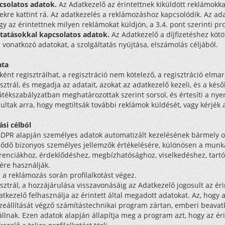
csolatos adatok.
Az Adatkezelő az érintettnek kiküldött reklámokkal
ekre kattint rá. Az adatkezelés a reklámozáshoz kapcsolódik. Az ad
az érintettnek milyen reklámokat küldjön, a 3.4. pont szerinti prof
áltatásokkal kapcsolatos adatok.
Az Adatkezelő a díjfizetéshez kötöt
a vonatkozó adatokat, a szolgáltatás nyújtása, elszámolás céljából.
ata
ként regisztrálhat, a regisztráció nem kötelező, a regisztráció el
ztrál, és megadja az adatait, azokat az adatkezelő kezeli, és a ké
tékszabályzatban meghatározottak szerint sorsol, és értesíti a nyer
ultak arra, hogy megtiltsák további reklámok küldését, vagy kérjék a
ási célból
 GDPR alapján személyes adatok automatizált kezelésének bármely 
ődő bizonyos személyes jellemzők értékelésére, különösen a munkah
erenciákhoz, érdeklődéshez, megbízhatósághoz, viselkedéshez, tar
ére használják.
a reklámozás során profilalkotást végez.
sztrál, a hozzájárulása visszavonásáig az Adatkezelő jogosult az ér
kezelő felhasználja az érintett által megadott adatokat. Az, hogy 
eállítását végző számítástechnikai program zártan, emberi beavatko
llnak. Ezen adatok alapján állapítja meg a program azt, hogy az éri