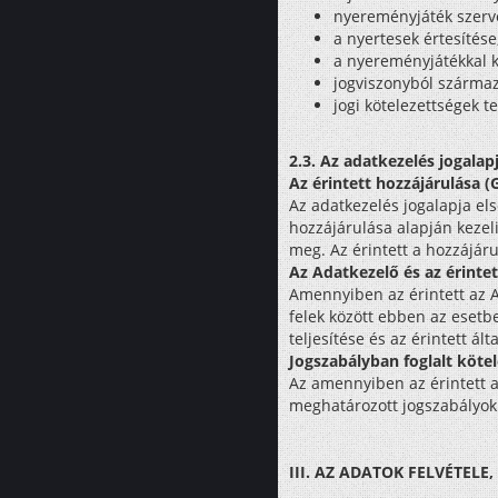
nyereményjáték szerve
a nyertesek értesítés
a nyereményjátékkal k
jogviszonyból származó
jogi kötelezettségek te
2.3. Az adatkezelés jogalap
Az érintett hozzájárulása (
Az adatkezelés jogalapja els
hozzájárulása alapján kezeli
meg. Az érintett a hozzájár
Az Adatkezelő és az érintet
Amennyiben az érintett az Ad
felek között ebben az esetb
teljesítése és az érintett á
Jogszabályban foglalt kötele
Az amennyiben az érintett a
meghatározott jogszabályok
III. AZ ADATOK FELVÉTEL