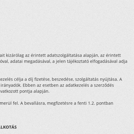
t kizárólag az érintett adatszolgáltatása alapján, az érintett
ióval, adatai megadásával, a jelen tájékoztató elfogadásával adja
zelés célja a díj fizetése, beszedése, szolgáltatás nyújtása. A
z irányadók. Ebben az esetben az adatkezelés a szerződés
vatkozott pontja alapján.
rül fel. A bevallásra, megfizetésre a fenti 1.2. pontban
LALKOTÁS