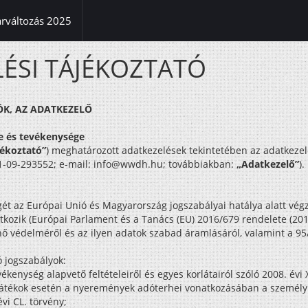
(current)
árváltozás 2025
ÉSI TÁJÉKOZTATÓ
ÓK, AZ ADATKEZELŐ
ye és tevékenysége
jékoztató”
) meghatározott adatkezelések tekintetében az adatkeze
01-09-293552; e-mail:
info@wwdh.hu
; továbbiakban:
„Adatkezelő”
).
ét az Európai Unió és Magyarország jogszabályai hatálya alatt végz
kozik (Európai Parlament és a Tanács (EU) 2016/679 rendelete (201
nő védelméről és az ilyen adatok szabad áramlásáról, valamint a 95
 jogszabályok:
kenység alapvető feltételeiről és egyes korlátairól szóló 2008. évi X
tékok esetén a nyeremények adóterhei vonatkozásában a személyi j
évi CL. törvény;