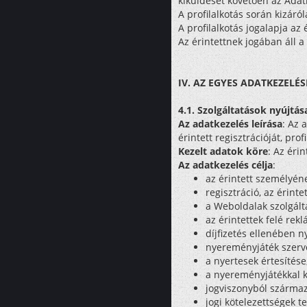
kiküldését követően az Adatke
A profilalkotás során kizáró
A profilalkotás jogalapja az 
Az érintettnek jogában áll a p
IV. AZ EGYES ADATKEZELÉS
4.1. Szolgáltatások nyújtás
Az adatkezelés leírása
: Az 
érintett regisztrációját, pro
Kezelt adatok köre
: Az éri
Az adatkezelés célja
:
az érintett személyéne
regisztráció, az érinte
a Weboldalak szolgálta
az érintettek felé rek
díjfizetés ellenében n
nyereményjáték szerve
a nyertesek értesítés
a nyereményjátékkal k
jogviszonyból származó
jogi kötelezettségek te