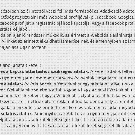
sősorban az érintettől veszi fel. Más forrásból az Adatkezelő adatok
tőség regisztrálni más weboldal profiljával (pl. Facebook, Google
book profilját a regisztrációjához kapcsolja, vagy a facebook profiljá
sítása céljából.
lon ajánló rendszer működik, az érintett a Weboldalt ajánlhatja is
 A linket az érintett elküldheti ismerőseinek, és amennyiben az isme
t ajánlása útján történt.
lábbi adatait kezeli:
 és a kapcsolattartáshoz szükséges adatok.
A kezelt adatok felhas
ás, nyereményjáték esetében sorsolás. Az adatok megadása minden 
yéb adatok.
Az Adatkezelő a Weboldalon egy adatlapot alkalmaz, am
gyes Weboldalak esetében, attól függően, hogy az adott Weboldal mil
tása annak érdekében, hogy a Weboldal szolgáltatásait hatékonyan tu
kezelő az érintettnek olyan reklámot tud küldeni, amely az érintet
megadása önkéntes, az érintett nem köteles valamennyi adat megadá
solatos adatok.
Amennyiben az Adatkezelő nyereményjátékot szervez
uttatására, az adókötelezettségek teljesítésére vonatkozó adatokat
, és a nyereményét átveszi, ezáltal adókötelezettsége keletkezik, a