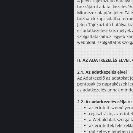
A jelen Tájékoztató hatálya 
hozzájárul adatai kezeléséh
Mindezek alapján jelen Táj
hozhatók kapcsolatba termés
Jelen Tájékoztató hatálya ki
és adatkezelésekre, melyek
szolgáltatásaihoz, egyéb ka
weboldal, szolgáltatók szolg
II. AZ ADATKEZELÉS ELVEI,
2.1. Az adatkezelés elvei
Az Adatkezelő az adatokat jo
pontosak és naprakészek leg
az adatkezelés annak minde
2.2. Az adatkezelés célja
Az 
az érintett személyéne
regisztráció, az érinte
a Weboldalak szolgálta
az érintettek felé rek
díjfizetés ellenében n