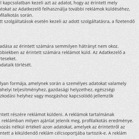
 kapcsolatban kezeli azt az adatot, hogy az érintett mely
atokat az Adatkezelő felhasználja további reklámok küldéséhez,
ilalkotás során.
t szolgáltatások esetén kezeli az adott szolgáltatásra, a fizetendő
maradása az érintett számára semmilyen hátrányt nem okoz.
sőbbiekben az érintett számára reklámot küld. Az Adatkezelő a
teseket.
dataik törlését.
olyan formája, amelynek során a személyes adatokat valamely
elyi teljesítményhez, gazdasági helyzethez, egészségi
tózkodási helyhez vagy mozgáshoz kapcsolódó jellemzők
intett részére reklámot küldeni. A reklámok tartalmának
a reklámban milyen ajánlat jelenik meg, profilalkotás eredménye.
zás nélkül értékeli azon adatokat, amelyek az érintettről az
ntett a kiküldendő reklám célcsoportjába tartozik-e. A reklám