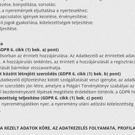
zése, bonyolítása, sorsolás;
e, a nyeremények eljuttatása a nyertesekhez;
apcsolatos igények kezelése, érvényesítése;
 jogok gyakorlása, kötelezettségek teljesítése;
ljesítése.
ja
GDPR 6. cikk (1) bek. a) pont)
ősorban az érintett hozzájárulása. Az Adatkezelő az érintettek adatai
. A hozzájárulás önkéntes, az érintett a hozzájárulását a regisztrác
ulását bármikor visszavonhatja.
t között létrejött szerződés (GDPR 6. cikk (1) bek. b) pont)
atkezelő díjfizetéshez kötött szolgáltatását veszi igénybe, az adatke
en szerződés jön létre, amelyre a Polgári Törvénykönyv szabályai a
ltal kezdeményezett lépések megtétele érdekében történik, a GDPR hi
zettség teljesítése (GDPR 6. cikk (1) bek. c) pont)
 nyereményjátékon nyer, a nyeremény utáni adózási kötelezettség me
.
E, A KEZELT ADATOK KÖRE, AZ ADATKEZELÉS FOLYAMATA, PROFI