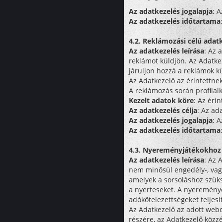
Az adatkezelés jogalapja
: 
Az adatkezelés időtartama
4.2. Reklámozási célú adat
Az adatkezelés leírása
: Az 
reklámot küldjön. Az Adatkez
járuljon hozzá a reklámok k
Az Adatkezelő az érintettne
A reklámozás során profilalk
Kezelt adatok köre
: Az éri
Az adatkezelés célja
: Az ad
Az adatkezelés jogalapja
: 
Az adatkezelés időtartama
4.3. Nyereményjátékokhoz
Az adatkezelés leírása
: Az 
nem minősül engedély-, vag
amelyek a sorsoláshoz szüks
a nyerteseket. A nyereménye
adókötelezettségeket teljesít
Az Adatkezelő az adott webol
részére, az Adatkezelő közzé