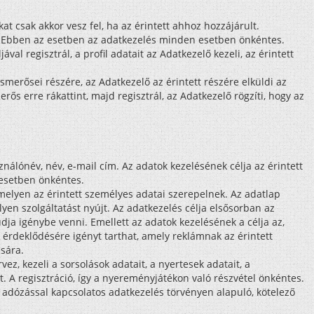
at csak akkor vesz fel, ha az érintett ahhoz hozzájárult.
). Ebben az esetben az adatkezelés minden esetben önkéntes.
val regisztrál, a profil adatait az Adatkezelő kezeli, az érintett
merősei részére, az Adatkezelő az érintett részére elküldi az
rős erre rákattint, majd regisztrál, az Adatkezelő rögzíti, hogy az
ználónév, név, e-mail cím. Az adatok kezelésének célja az érintett
esetben önkéntes.
elyen az érintett személyes adatai szerepelnek. Az adatlap
yen szolgáltatást nyújt. Az adatkezelés célja elsősorban az
dja igénybe venni. Emellett az adatok kezelésének a célja az,
t érdeklődésére igényt tarthat, amely reklámnak az érintett
sára.
, kezeli a sorsolások adatait, a nyertesek adatait, a
. A regisztráció, így a nyereményjátékon való részvétel önkéntes.
z adózással kapcsolatos adatkezelés törvényen alapuló, kötelező