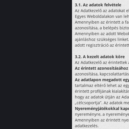
3.1. Az adatok felvétele
Az Adatkezelő az adatokat el
Egyes Weboldalakon van lehe
Amennyiben az érintett a face
azonosítása, a belépés bizto
Amennyiben az adott Webolda
ajánláshoz szükséges linket.
adott regisztráció az érintet
3.2. A kezelt adatok köre
Az Adatkezelő az érintettek a
Az érintett azonosításához
azonosítása, kapcsolattart
Az adatlapon megadott eg
tartalmaz eltérő lehet az e
érintett profiljának kialakí
hogy az adatok útján az Adat
„célcsoportja”. Az adatok 
Nyereményjátékokkal kapc
nyereményre, a nyereményelj
Amennyiben az érintett nyer
adatkezelés.