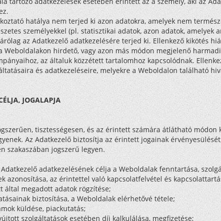
alá tartozó adatkezelések esetében érintett az a személy, aki az Ad
ez.
ékoztató hatálya nem terjed ki azon adatokra, amelyek nem termész
zetes személyekkel (pl. statisztikai adatok, azon adatok, amelyek a
zárólag az Adatkezelő adatkezelésére terjed ki. Ellenkező kikötés h
 a Weboldalakon hirdető, vagy azon más módon megjelenő harmadi
mpányaihoz, az általuk közzétett tartalomhoz kapcsolódnak. Ellenke
áltatásaira és adatkezeléseire, melyekre a Weboldalon található hiv
 CÉLJA, JOGALAPJA
gszerűen, tisztességesen, és az érintett számára átlátható módon ke
yenek. Az Adatkezelő biztosítja az érintett jogainak érvényesülés
n szakaszában jogszerű legyen.
Adatkezelő adatkezelésének célja a Weboldalak fenntartása, szolgál
k azonosítása, az érintettel való kapcsolatfelvétel és kapcsolattartá
tt által megadott adatok rögzítése;
tásainak biztosítása, a Weboldalak elérhetővé tétele;
lámok küldése, piackutatás;
yújtott szolgáltatások esetében díj kalkulálása, megfizetése;