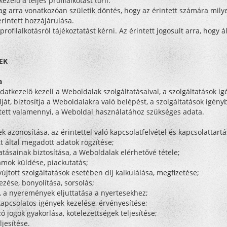
zelő a teljes profilalkotást törli.
lag arra vonatkozóan születik döntés, hogy az érintett számára mily
érintett hozzájárulása.
rofilalkotásról tájékoztatást kérni. Az érintett jogosult arra, hogy ál
EK
a
adatkezelő kezeli a Weboldalak szolgáltatásaival, a szolgáltatások i
filját, biztosítja a Weboldalakra való belépést, a szolgáltatások igény
ntett valamennyi, a Weboldal használatához szükséges adata.
k azonosítása, az érintettel való kapcsolatfelvétel és kapcsolattartá
tt által megadott adatok rögzítése;
tásainak biztosítása, a Weboldalak elérhetővé tétele;
lámok küldése, piackutatás;
yújtott szolgáltatások esetében díj kalkulálása, megfizetése;
zése, bonyolítása, sorsolás;
e, a nyeremények eljuttatása a nyertesekhez;
apcsolatos igények kezelése, érvényesítése;
 jogok gyakorlása, kötelezettségek teljesítése;
ljesítése.