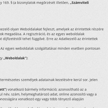
ny 169. § (a bizonylatok megőrzését illetően,
„Számviteli
kezelő olyan Weboldalakat fejleszt, amelyek az érintettek részére
datok megadása. A regisztráció, és az egyes weboldalak
díjfizetéstől tehet függővé. Erre az Adatkezelő az érintettek
b.). Az egyes weboldalak szolgáltatásai minden esetben pontosan
agy
„Weboldalak”
):
 természetes személyek adatainak kezelésére kerül sor. Jelen
ett”
) vonatkozó bármely információ; azonosítható az a
ul név, szám, helymeghatározó adat, online azonosító vagy a
s azonosságára vonatkozó egy vagy több tényező alapján