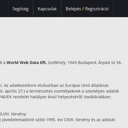
Segítség
Kapcsolat
Belépés
/
Regisztráció
lő a
World Web Data Kft.
(székhely: 1043 Budapest, Árpád út 56.
i. Az adatkezelésre elsősorban az Európai Unió általános
6. április 27.) a természetes személyeknek a személyes adatok
/46/EK rendelet hatályon kívül helyezéséről; továbbiakban:
LVIII. törvény;
övedelemadóról szóló 1995. évi CXVII. törvény és az adózás