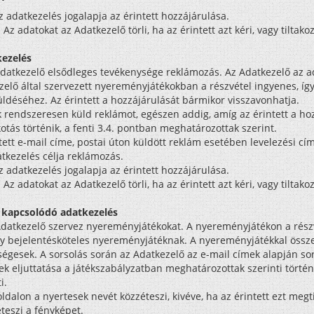
Az adatkezelés jogalapja az érintett hozzájárulása.
: Az adatokat az Adatkezelő törli, ha az érintett azt kéri, vagy tiltak
kezelés
adatkezelő elsődleges tevékenysége reklámozás. Az Adatkezelő az ad
elő által szervezett nyereményjátékokban a részvétel ingyenes, így a 
üldéséhez. Az érintett a hozzájárulását bármikor visszavonhatja.
k rendszeresen küld reklámot, egészen addig, amíg az érintett a ho
otás történik, a fenti 3.4. pontban meghatározottak szerint.
ntett e-mail címe, postai úton küldött reklám esetében levelezési cí
atkezelés célja reklámozás.
Az adatkezelés jogalapja az érintett hozzájárulása.
: Az adatokat az Adatkezelő törli, ha az érintett azt kéri, vagy tiltak
 kapcsolódó adatkezelés
Adatkezelő szervez nyereményjátékokat. A nyereményjátékon a részv
y bejelentésköteles nyereményjátéknak. A nyereményjátékkal összef
égesek. A sorsolás során az Adatkezelő az e-mail címek alapján sor
k eljuttatása a játékszabályzatban meghatározottak szerinti törté
i.
dalon a nyertesek nevét közzéteszi, kivéve, ha az érintett ezt megt
teszi a fényképet.