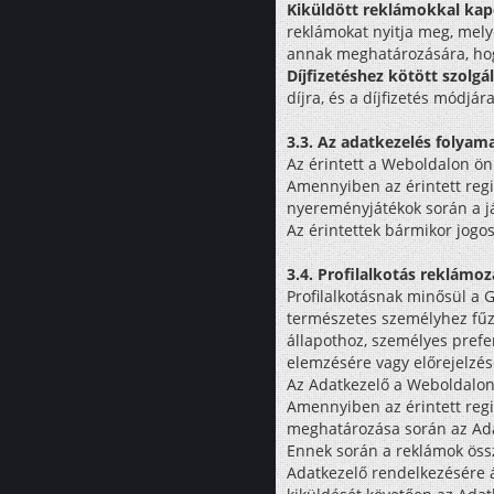
Kiküldött reklámokkal kap
reklámokat nyitja meg, mely
annak meghatározására, hogy 
Díjfizetéshez kötött szolg
díjra, és a díjfizetés módjár
3.3. Az adatkezelés folyam
Az érintett a Weboldalon ön
Amennyiben az érintett regis
nyereményjátékok során a já
Az érintettek bármikor jogos
3.4. Profilalkotás reklámoz
Profilalkotásnak minősül a
természetes személyhez fűz
állapothoz, személyes pref
elemzésére vagy előrejelzés
Az Adatkezelő a Weboldalon 
Amennyiben az érintett regi
meghatározása során az Adat
Ennek során a reklámok össz
Adatkezelő rendelkezésére á