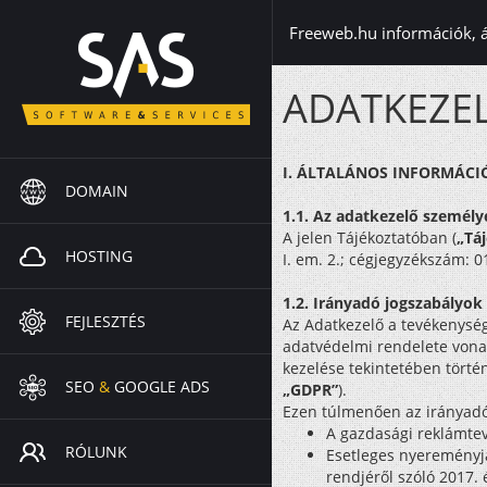
Freeweb.hu információk, 
ADATKEZEL
I. ÁLTALÁNOS INFORMÁCI
DOMAIN
1.1. Az adatkezelő személ
A jelen Tájékoztatóban (
„Tá
HOSTING
I. em. 2.; cégjegyzékszám: 
1.2. Irányadó jogszabályok
FEJLESZTÉS
Az Adatkezelő a tevékenység
adatvédelmi rendelete vonat
kezelése tekintetében törté
SEO
&
GOOGLE ADS
„GDPR”
).
Ezen túlmenően az irányadó
A gazdasági reklámtevé
RÓLUNK
Esetleges nyereményjá
rendjéről szóló 2017. 