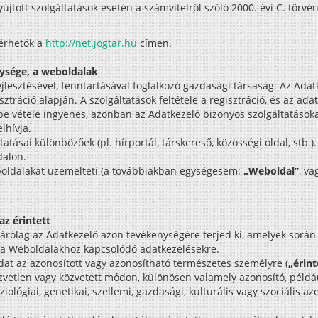
yújtott szolgáltatások esetén a számvitelről szóló 2000. évi C. törvé
lérhetők a
http://net.jogtar.hu
címen.
nysége, a weboldalak
lesztésével, fenntartásával foglalkozó gazdasági társaság. Az Adat
isztráció alapján. A szolgáltatások feltétele a regisztráció, és az a
e vétele ingyenes, azonban az Adatkezelő bizonyos szolgáltatásokat 
lhívja.
atásai különbözőek (pl. hírportál, társkereső, közösségi oldal, st
dalon.
boldalakat üzemelteti (a továbbiakban egységesem:
„Weboldal”
, v
az érintett
izárólag az Adatkezelő azon tevékenységére terjed ki, amelyek során
d a Weboldalakhoz kapcsolódó adatkezelésekre.
at az azonosított vagy azonosítható természetes személyre (
„érint
zvetlen vagy közvetett módon, különösen valamely azonosító, példá
iziológiai, genetikai, szellemi, gazdasági, kulturális vagy szociáli