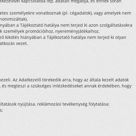
atkezelővel kapcsolatba lép, adatait megadja, és ennek során
etes személyekre vonatkoznak (pl. cégadatok), vagy amelyek nem
nonimizáltak).
iányában a Tájékoztató hatálya nem terjed ki azon szolgáltatásokra
k személyek promócióihoz, nyereményjátékaihoz,
ző kikötés hiányában a Tájékoztató hatálya nem terjed ki olyan
atkozás vezet.
zeli. Az Adatkezelő törekedik arra, hogy az általa kezelt adatok
ét, és megteszi a szükséges intézkedéseket annak érdekében, hogy
tatások nyújtása, reklámozási tevékenység folytatása:
s;