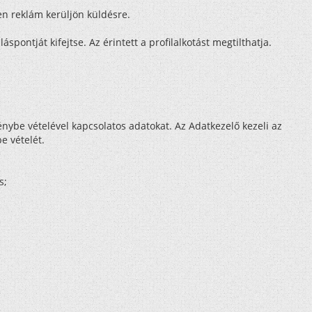
en reklám kerüljön küldésre.
láspontját kifejtse. Az érintett a profilalkotást megtilthatja.
génybe vételével kapcsolatos adatokat. Az Adatkezelő kezeli az
be vételét.
s;